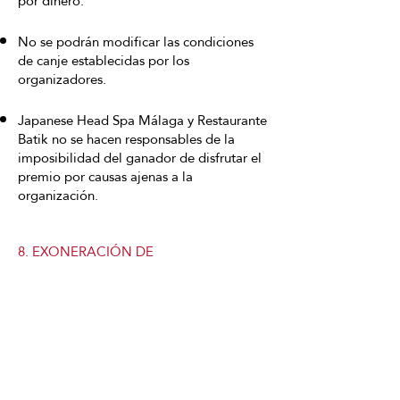
por dinero.
No se podrán modificar las condiciones
de canje establecidas por los
organizadores.
Japanese Head Spa Málaga y Restaurante
Batik no se hacen responsables de la
imposibilidad del ganador de disfrutar el
premio por causas ajenas a la
organización.
8. EXONERACIÓN DE
RESPONSABILIDAD
Instagram no patrocina, avala ni
administra este sorteo, ni está asociado al
mismo.
El participante exonera completamente a
Instagram de cualquier responsabilidad.