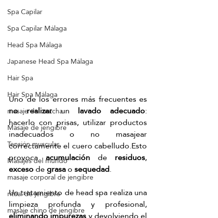
Spa Capilar
Spa Capilar Málaga
Head Spa Málaga
Japanese Head Spa Málaga
Hair Spa
Hair Spa Málaga
Uno de los errores más frecuentes es
no realizar
 un
 lavado adecuado
: 
masaje de matcha
hacerlo con prisas, utilizar productos 
Masaje de jengibre
inadecuados o no masajear 
Tensión muscular
correctamente el cuero cabelludo.Esto 
provoca 
acumulación
 de 
residuos
,
Masajes del mundo
exceso
 de 
grasa
 o 
sequedad
.
masaje corporal de jengibre
Un tratamiento de head spa realiza una 
ritual de jengibre
limpieza profunda y profesional, 
masaje chino de jengibre
eliminando impurezas
 y devolviendo el 