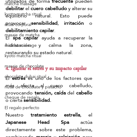
utilizados de forma 
frecuente
 pueden 
matcha massage
debilitar
 el 
cuero cabelludo
 y alterar su 
kyoto matcha ritual
equilibrio natural. Esto puede 
provocar
 sensibilidad
,
 irritación
 o 
ritual corporal
debilitamiento capilar
.
masaje de matcha
El
 spa capilar
 ayuda a recuperar la 
hidratación y calma la zona, 
matcha massage
restaurando su estado natural.
kyoto matcha ritual
masaje de chocolate
4. Ignorar el estrés y su impacto capilar
chocolate dubai ritual
El
 estrés 
es uno de los factores que 
más afecta al cuero cabelludo, 
riutal de chocolate y pistacho
provocando
 tensión, caída
 del 
cabello
cheque de regalo
o cierta 
sensibilidad.
El regalo perfecto
Nuestro 
tratamiento estrella
, el 
Japanese Head Spa
 actúa 
directamente sobre este problema, 
combinando 
masaje
 y 
relajación
 para 