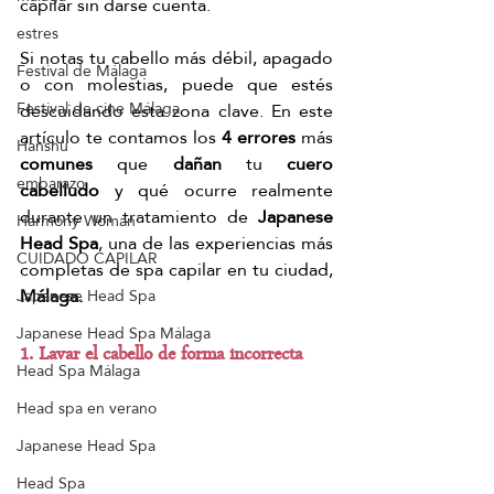
capilar sin darse cuenta.
estres
Si notas tu cabello más débil, apagado 
Festival de Málaga
o con molestias, puede que estés 
Festival de cine Málaga
descuidando esta zona clave. En este 
artículo te contamos los 
4 errores
 más 
Hanshu
comunes
 que 
dañan
 tu 
cuero 
embarazo
cabelludo
 y qué ocurre realmente 
durante un tratamiento de 
Japanese 
Harmony Woman
Head Spa
, una de las experiencias más 
CUIDADO CAPILAR
completas de spa capilar en tu ciudad, 
Málaga.
Japanese Head Spa
Japanese Head Spa Málaga
1. Lavar el cabello de forma incorrecta 
Head Spa Málaga
Head spa en verano
Japanese Head Spa
Head Spa