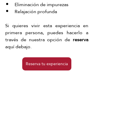
Eliminación de impurezas
Relajación profunda
Si quieres vivir esta experiencia en 
primera persona, puedes hacerlo a 
través de nuestra opción de 
reserva
aquí debajo. 
Reserva tu experiencia
Además, también disponemos de 
otras formas perfectas para disfrutar o 
regalar
 este tratamiento, como 
nuestros 
cheques regalo
, disponibles 
tanto en formato
 digital 
como en 
formato 
físico
.