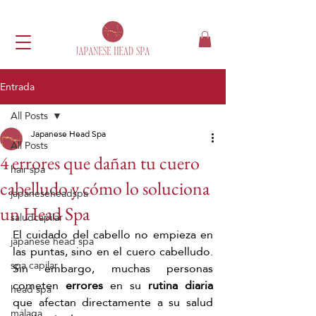
Entrada
All Posts
Japanese Head Spa
All Posts
4 errores que dañan tu cuero
hair spa
cabelludo y cómo lo soluciona
japaneseheadspa
un Head Spa
saludcapilar
El cuidado del cabello no empieza en 
japanese head spa
las puntas, sino en el cuero cabelludo. 
spa capilar
Sin embargo, muchas personas 
cometen 
errores
 en su 
rutina diaria
head spa
que afectan directamente a su salud 
málaga