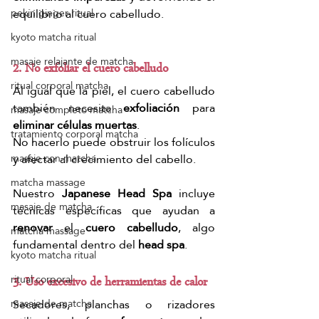
equilibrio al cuero cabelludo.
pekín ginger ritual
kyoto matcha ritual
masaje relajante de matcha
2. No exfoliar el cuero cabelludo
ritual corporal matcha
Al igual que la piel, el cuero cabelludo 
también necesita 
exfoliación
 para 
masaje completo matcha
eliminar células muertas
.
tratamiento corporal matcha
No hacerlo puede obstruir los folículos 
y afectar al crecimiento del cabello.
masaje con matcha
matcha massage
Nuestro 
Japanese Head Spa
 incluye 
masaje de matcha
técnicas específicas que ayudan a 
renovar
 el 
cuero cabelludo
, algo 
matcha massage
fundamental dentro del 
head spa
.
kyoto matcha ritual
ritual corporal
3. Uso excesivo de herramientas de calor
Secadores, planchas o rizadores 
masaje de matcha