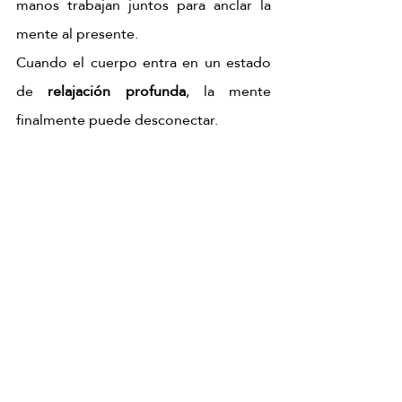
manos trabajan juntos para anclar la 
mente al presente.
Cuando el cuerpo entra en un estado 
de 
relajación profunda
, la mente 
finalmente puede desconectar.
Después del ritual
Cómo te vas a sentir al salir
Cuerpo 
Mente 
Calor 
liviano
despejada
interior
Sin la carga 
El ruido 
Que se 
física de la 
mental 
mantiene 
tensión 
cede 
horas 
acumulada
espacio a 
después 