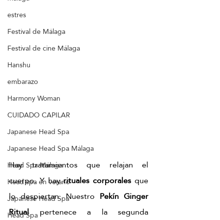
estres
Festival de Málaga
Festival de cine Málaga
Hanshu
embarazo
Harmony Woman
CUIDADO CAPILAR
Japanese Head Spa
Japanese Head Spa Málaga
Hay tratamientos que relajan el 
Head Spa Málaga
cuerpo. Y hay 
rituales corporales
 que 
Head spa en verano
lo despiertan. Nuestro 
Pekín Ginger 
Japanese Head Spa
Ritual
 pertenece a la segunda 
Head Spa