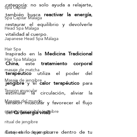
categoría: no solo ayuda a relajarte, 
Spa Capilar
también busca 
reactivar la energía
, 
Spa Capilar Málaga
restaurar el equilibrio y devolverle 
Head Spa Málaga
vitalidad al cuerpo.
Japanese Head Spa Málaga
Hair Spa
Inspirado en la 
Medicina Tradicional 
Hair Spa Málaga
China
, este 
tratamiento corporal 
masaje de matcha
terapéutico
 utiliza el poder del 
Masaje de jengibre
jengibre
 y el 
calor terapéutico
 para 
Tensión muscular
estimular la circulación, aliviar la 
Masajes del mundo
tensión muscular y favorecer el flujo 
masaje corporal de jengibre
del 
Qi (energía vital)
.
ritual de jengibre
Esto es lo que ocurre dentro de tu 
masaje chino de jengibre