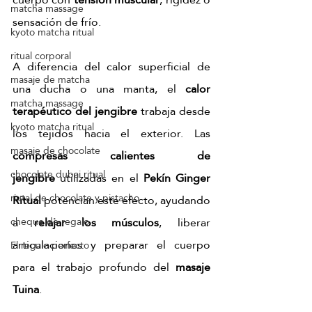
matcha massage
sensación de frío.
kyoto matcha ritual
ritual corporal
A diferencia del calor superficial de 
masaje de matcha
una ducha o una manta, el 
calor 
matcha massage
terapéutico del jengibre
 trabaja desde 
kyoto matcha ritual
los tejidos hacia el exterior. Las 
masaje de chocolate
compresas calientes de 
chocolate dubai ritual
jengibre
 utilizadas en el 
Pekín Ginger 
riutal de chocolate y pistacho
Ritual
 potencian este efecto, ayudando 
a 
relajar los músculos
, liberar 
cheque de regalo
articulaciones y preparar el cuerpo 
El regalo perfecto
para el trabajo profundo del 
masaje 
Tuina
.