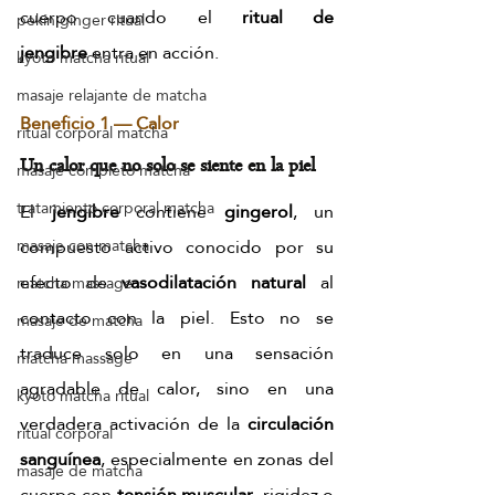
cuerpo cuando el 
ritual de 
pekín ginger ritual
jengibre
 entra en acción.
kyoto matcha ritual
masaje relajante de matcha
Beneficio 1 — Calor
ritual corporal matcha
Un calor que no solo se siente en la piel
masaje completo matcha
tratamiento corporal matcha
El 
jengibre
 contiene 
gingerol
, un 
compuesto activo conocido por su 
masaje con matcha
efecto de 
vasodilatación natural
 al 
matcha massage
contacto con la piel. Esto no se 
masaje de matcha
traduce solo en una sensación 
matcha massage
agradable de calor, sino en una 
kyoto matcha ritual
verdadera activación de la 
circulación 
ritual corporal
sanguínea
, especialmente en zonas del 
masaje de matcha
cuerpo con 
tensión muscular
, rigidez o 