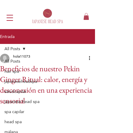
Entrada
All Posts
hola11073
All Posts
Beneficios de nuestro Pekin
hair spa
Ginger Ritual: calor, energía y
japaneseheadspa
desconexión en una experiencia
saludcapilar
sensorial
japanese head spa
spa capilar
head spa
málaga