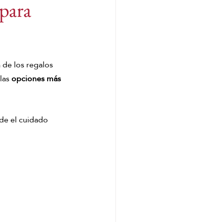
 para
 Head Spa Málaga
á de los regalos 
Spa Capilar
las 
opciones más 
r Spa
Hair Spa Málaga
de el cuidado 
mundo