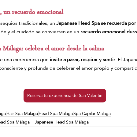
, un recuerdo emocional
bsequios tradicionales, un
 Japanese Head Spa se recuerda por 
ión y el cuidado se convierten en un 
recuerdo emocional dur
a
 Málaga
: celebra el amor desde la calma
ge una experiencia que 
invite a parar, respirar y sentir
. El Japa
consciente y profunda de celebrar el amor propio y comparti
Reserva tu experiencia de San Valentín
aga
Hair Spa Málaga
Head Spa Málaga
Spa Capilar Málaga
ad Spa Málaga
Japanese Head Spa Málaga