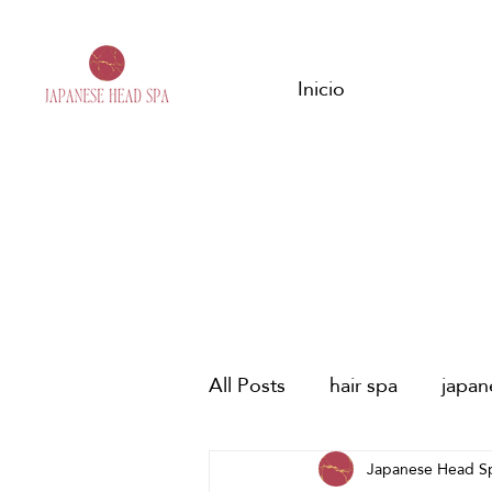
Inicio
All Posts
hair spa
japa
málaga
estres
Japanese Head S
Fes