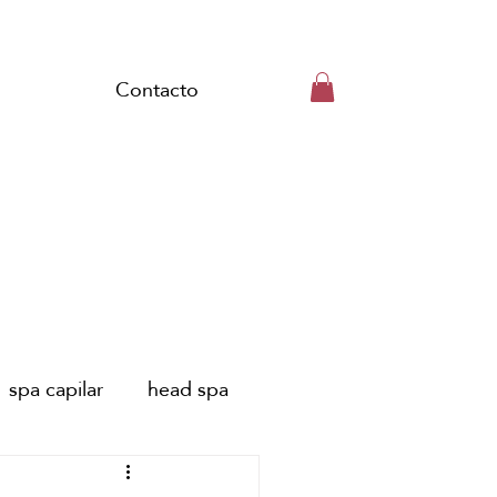
Contacto
spa capilar
head spa
embarazo