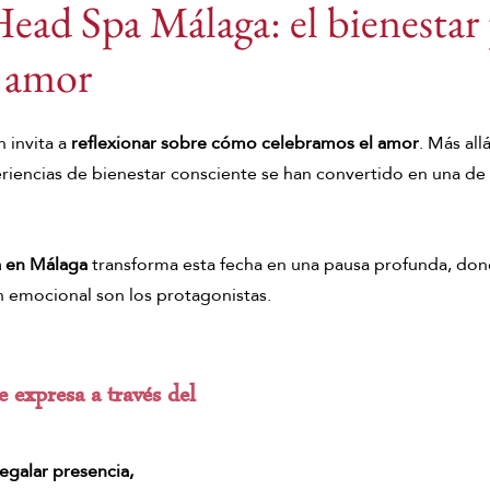
ead Spa Málaga: el bienestar
l amor
DADO CAPILAR
Japanese Head Spa
Japanese
 invita a 
reflexionar sobre cómo celebramos el amor
. Más all
 spa en verano
Japanese Head Spa
Head Spa
eriencias de bienestar consciente se han convertido en una de 
ad Spa Málaga
Japanese Head Spa Málaga
Hai
 en Málaga
 transforma esta fecha en una pausa profunda, don
n emocional son los protagonistas.
je de jengibre
Tensión muscular
Masajes del 
 expresa a través del 
egalar presencia, 