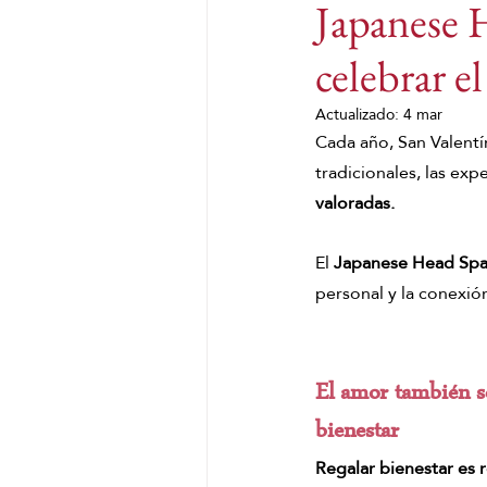
Japanese H
celebrar e
Harmony Woman
CUI
Actualizado:
4 mar
Cada año, San Valentín
Head Spa Málaga
Head
tradicionales, las exp
valoradas.
Spa Capilar Málaga
He
El 
Japanese Head Spa
personal y la conexió
masaje de matcha
Masa
El amor también se
bienestar
Regalar bienestar es r