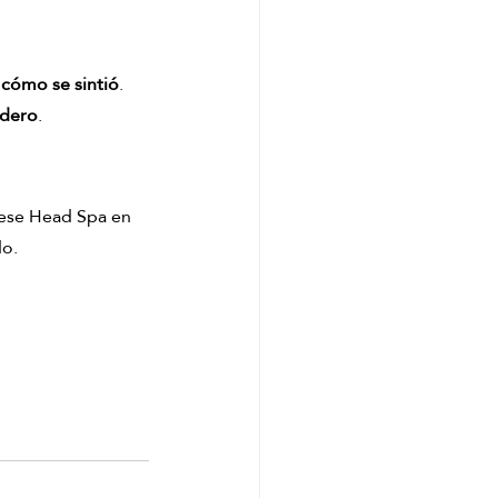
cómo se sintió
. 
adero
.
nese Head Spa en 
do.