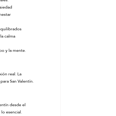
nsiedad
nestar
equilibrados
la calma
po y la mente.
xión real. La 
 para San Valentín.
entín desde el 
lo esencial.