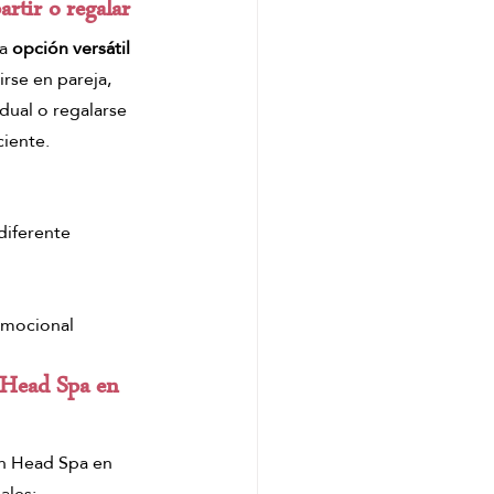
rtir o regalar
a 
opción versátil 
irse en pareja, 
dual o regalarse 
iente.
diferente
mocional
 Head Spa en 
un Head Spa en 
ales: