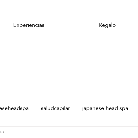
Experiencias
Regalo
neseheadspa
saludcapilar
japanese head spa
pa
tival de Málaga
Festival de cine Málaga
Hanshu