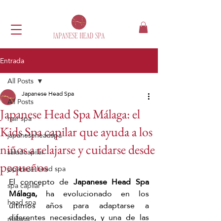
Entrada
All Posts
Japanese Head Spa
All Posts
Japanese Head Spa Málaga: el
hair spa
Kids Spa capilar que ayuda a los
japaneseheadspa
niños a relajarse y cuidarse desde
saludcapilar
pequeños
japanese head spa
El concepto de 
Japanese Head Spa 
spa capilar
Málaga,
 ha evolucionado en los 
head spa
últimos años para adaptarse a 
diferentes necesidades, y una de las 
málaga