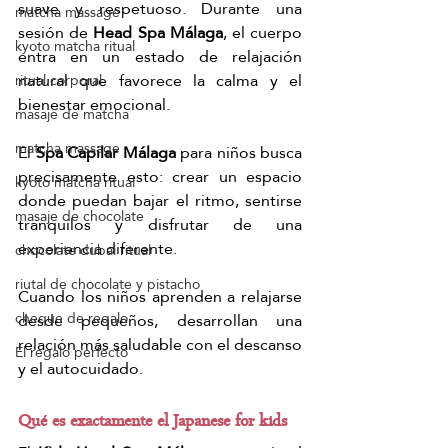
suave y respetuoso. Durante una 
matcha massage
sesión de 
Head Spa Málaga
, el cuerpo 
kyoto matcha ritual
entra en un estado de relajación 
natural que favorece la calma y el 
ritual corporal
bienestar emocional.
masaje de matcha
matcha massage
El 
Spa Capilar Málaga
 para niños busca 
precisamente esto: crear un espacio 
kyoto matcha ritual
donde puedan bajar el ritmo, sentirse 
masaje de chocolate
tranquilos y disfrutar de una 
experiencia diferente.
chocolate dubai ritual
riutal de chocolate y pistacho
Cuando los niños aprenden a relajarse 
cheque de regalo
desde pequeños, desarrollan una 
relación más saludable con el descanso 
El regalo perfecto
y el autocuidado.
Qué es exactamente el Japanese for kids