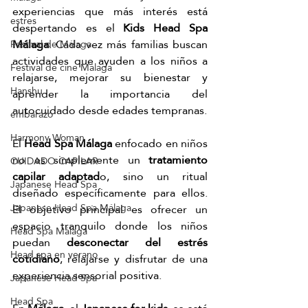
experiencias que más interés está 
estres
despertando es el 
Kids Head Spa 
Málaga
. Cada vez más familias buscan 
Festival de Málaga
actividades que ayuden a los niños a 
Festival de cine Málaga
relajarse, mejorar su bienestar y 
Hanshu
aprender la importancia del 
autocuidado desde edades tempranas.
embarazo
Harmony Woman
El 
Head Spa Málaga
 enfocado en niños 
no es simplemente un 
tratamiento 
CUIDADO CAPILAR
capilar adaptad
o, sino un ritual 
Japanese Head Spa
diseñado específicamente para ellos. 
Japanese Head Spa Málaga
El objetivo principal es ofrecer un 
espacio tranquilo donde los niños 
Head Spa Málaga
puedan 
desconectar del estrés 
Head spa en verano
cotidiano
, relajarse y disfrutar de una 
experiencia sensorial positiva.
Japanese Head Spa
Head Spa