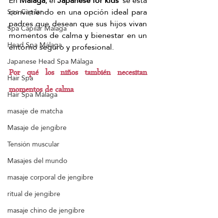
En 
Málaga
, el 
Japanese for kids
  se está 
convirtiendo en una opción ideal para 
Spa Capilar
padres que desean que sus hijos vivan 
Spa Capilar Málaga
momentos de calma y bienestar en un 
Head Spa Málaga
entorno seguro y profesional.
Japanese Head Spa Málaga
Por qué los niños también necesitan 
Hair Spa
momentos de calma
Hair Spa Málaga
masaje de matcha
Masaje de jengibre
Tensión muscular
Masajes del mundo
masaje corporal de jengibre
ritual de jengibre
masaje chino de jengibre