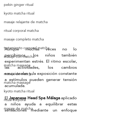
pekín ginger ritual
kyoto matcha ritual
masaje relajante de matcha
ritual corporal matcha
masaje completo matcha
tratamiento corporal matcha
Aunque muchas veces no lo 
percibimos, los niños también 
masaje con matcha
experimentan estrés. El ritmo escolar, 
matcha massage
las actividades, los cambios 
emocionales y la exposición constante 
masaje de matcha
a estímulos pueden generar tensión 
matcha massage
acumulada.
kyoto matcha ritual
El 
Japanese Head Spa Málaga
 aplicado 
ritual corporal
a niños ayuda a equilibrar estas 
masaje de matcha
sensaciones mediante un enfoque 