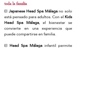
toda la familia
El 
Japanese Head Spa Málaga
 no solo 
está pensado para adultos. Con el 
Kids 
Head Spa Málaga
, el bienestar se 
convierte en una experiencia que 
puede compartirse en familia.
El 
Head Spa Málaga
 infantil permite 
que los niños vivan momentos de 
calma mientras aprenden a cuidarse.
El 
Spa Capilar Málaga
 se transforma así 
en una propuesta diferente dentro del 
mundo del bienestar.
En una ciudad activa como 
Málaga
, el 
Japanese Head Spa Málaga
 para niños 
ofrece una pausa necesaria donde los 