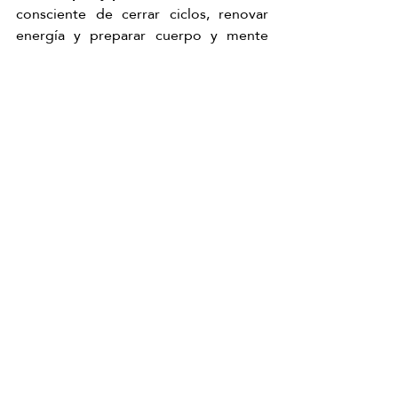
consciente de cerrar ciclos, renovar 
energía y preparar cuerpo y mente 
para todo lo que viene.
El equilibrio que buscas para este 
nuevo año… empieza en 
C. Margarita 
Xirgu 2
Comienza el año con un head spa en Málaga
Japanese Head Spa Málaga
Hair Spa Málaga
Head Spa Málaga
Spa Capilar Málaga
Japanese Head Spa Málaga
Head Spa Málaga
Spa Capilar Málaga