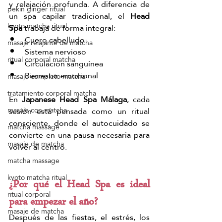
y relajación profunda. A diferencia de 
pekín ginger ritual
un spa capilar tradicional, el 
Head 
kyoto matcha ritual
Spa
 trabaja de forma integral:
Cuero cabelludo
masaje relajante de matcha
Sistema nervioso
ritual corporal matcha
Circulación sanguínea
Bienestar emocional
masaje completo matcha
tratamiento corporal matcha
En 
Japanese Head Spa Málaga
, cada 
masaje con matcha
sesión está pensada como un ritual 
consciente, donde el autocuidado se 
matcha massage
convierte en una pausa necesaria para 
masaje de matcha
volver al centro.
matcha massage
kyoto matcha ritual
¿Por qué el Head Spa es ideal 
ritual corporal
para empezar el año?
masaje de matcha
Después de las fiestas, el estrés, los 