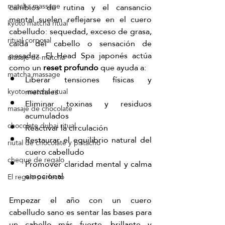
matcha massage
cambios de rutina y el cansancio 
mental suelen reflejarse en el cuero 
kyoto matcha ritual
cabelludo: sequedad, exceso de grasa, 
ritual corporal
caída del cabello o sensación de 
pesadez. El Head Spa japonés actúa 
masaje de matcha
como un 
reset profundo
 que ayuda a:
matcha massage
Liberar tensiones físicas y 
mentales
kyoto matcha ritual
Eliminar toxinas y residuos 
masaje de chocolate
acumulados
chocolate dubai ritual
Reactivar la circulación
Restaurar el equilibrio natural del 
riutal de chocolate y pistacho
cuero cabelludo
cheque de regalo
Promover claridad mental y calma 
emocional
El regalo perfecto
Empezar el año con un cuero 
cabelludo sano es sentar las bases para 
un cabello más fuerte, brillante y 