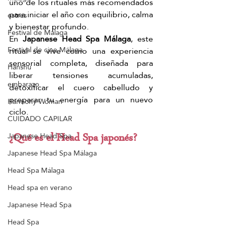
uno de los rituales más recomendados 
para iniciar el año con equilibrio, calma 
estres
y bienestar profundo.
Festival de Málaga
En 
Japanese Head Spa Málaga
, este 
Festival de cine Málaga
ritual se vive como una experiencia 
sensorial completa, diseñada para 
Hanshu
liberar tensiones acumuladas, 
embarazo
detoxificar el cuero cabelludo y 
preparar tu energía para un nuevo 
Harmony Woman
ciclo.
CUIDADO CAPILAR
Japanese Head Spa
¿Qué es el Head Spa japonés?
Japanese Head Spa Málaga
Head Spa Málaga
Head spa en verano
Japanese Head Spa
Head Spa