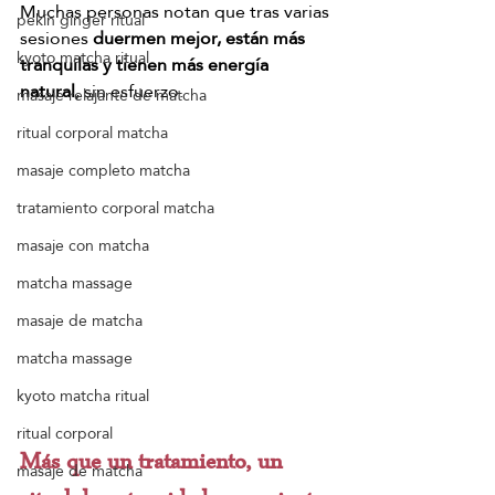
Muchas personas notan que tras varias 
pekín ginger ritual
sesiones 
duermen mejor, están más 
kyoto matcha ritual
tranquilas y tienen más energía 
natural
, sin esfuerzo.
masaje relajante de matcha
ritual corporal matcha
masaje completo matcha
tratamiento corporal matcha
masaje con matcha
matcha massage
masaje de matcha
matcha massage
kyoto matcha ritual
ritual corporal
Más que un tratamiento, un 
masaje de matcha