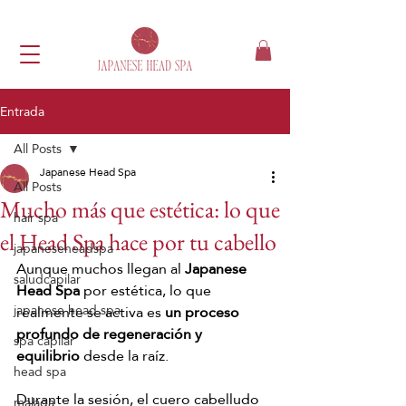
Entrada
All Posts
Japanese Head Spa
All Posts
Mucho más que estética: lo que
hair spa
el Head Spa hace por tu cabello
japaneseheadspa
Aunque muchos llegan al 
Japanese 
saludcapilar
Head Spa
 por estética, lo que 
japanese head spa
realmente se activa es 
un proceso 
profundo de regeneración y 
spa capilar
equilibrio
 desde la raíz.
head spa
Durante la sesión, el cuero cabelludo 
málaga