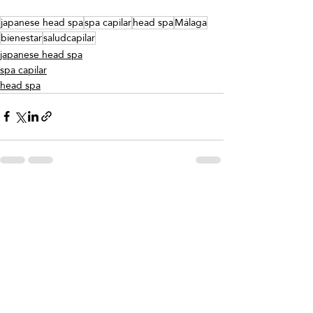
japanese head spa
spa capilar
head spa
Málaga
bienestar
saludcapilar
japanese head spa
spa capilar
head spa
Entradas recientes
Ver todo