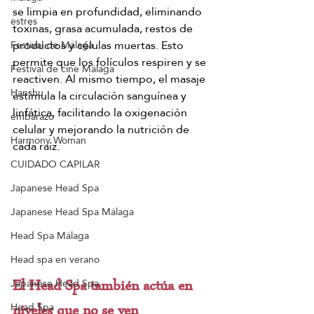
se limpia en profundidad, eliminando 
estres
toxinas, grasa acumulada, restos de 
productos y células muertas. Esto 
Festival de Málaga
permite que los folículos respiren y se 
Festival de cine Málaga
reactiven. Al mismo tiempo, el masaje 
Hanshu
estimula la circulación sanguínea y 
linfática, facilitando la oxigenación 
embarazo
celular y mejorando la nutrición de 
Harmony Woman
cada raíz.
CUIDADO CAPILAR
Japanese Head Spa
Japanese Head Spa Málaga
Head Spa Málaga
Head spa en verano
Japanese Head Spa
El Head Spa también actúa en 
Head Spa
niveles que no se ven