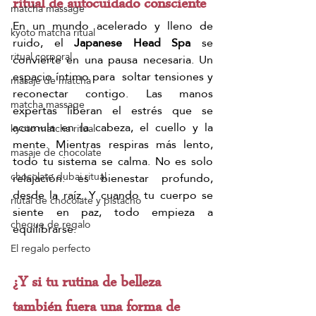
ritual de autocuidado consciente
matcha massage
En un mundo acelerado y lleno de 
kyoto matcha ritual
ruido, el 
Japanese Head Spa
 se 
ritual corporal
convierte en una pausa necesaria. Un 
espacio íntimo para  soltar tensiones y 
masaje de matcha
reconectar contigo. Las manos 
matcha massage
expertas liberan el estrés que se 
acumula en la cabeza, el cuello y la 
kyoto matcha ritual
mente. Mientras respiras más lento, 
masaje de chocolate
todo tu sistema se calma. No es solo 
relajación: es bienestar profundo, 
chocolate dubai ritual
desde la raíz. Y cuando tu cuerpo se 
riutal de chocolate y pistacho
siente en paz, todo empieza a 
cheque de regalo
equilibrarse.
El regalo perfecto
¿Y si tu rutina de belleza 
también fuera una forma de 