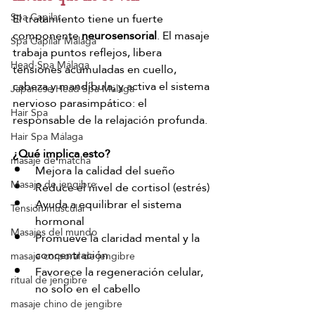
El tratamiento tiene un fuerte 
Spa Capilar
componente 
neurosensorial
. El masaje 
Spa Capilar Málaga
trabaja puntos reflejos, libera 
Head Spa Málaga
tensiones acumuladas en cuello, 
cabeza y mandíbula, y activa el sistema 
Japanese Head Spa Málaga
nervioso parasimpático: el 
Hair Spa
responsable de la relajación profunda.
Hair Spa Málaga
¿Qué implica esto?
masaje de matcha
Mejora la calidad del sueño
Masaje de jengibre
Reduce el nivel de cortisol (estrés)
Ayuda a equilibrar el sistema 
Tensión muscular
hormonal
Masajes del mundo
Promueve la claridad mental y la 
concentración
masaje corporal de jengibre
Favorece la regeneración celular, 
ritual de jengibre
no solo en el cabello
masaje chino de jengibre