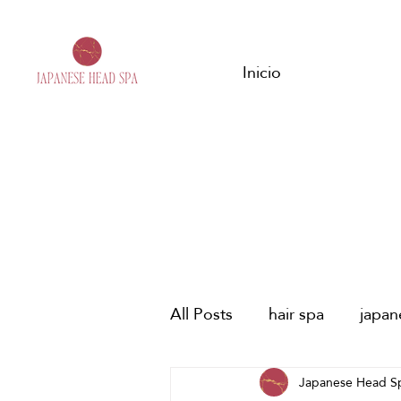
Inicio
All Posts
hair spa
japa
málaga
estres
Japanese Head S
Fes