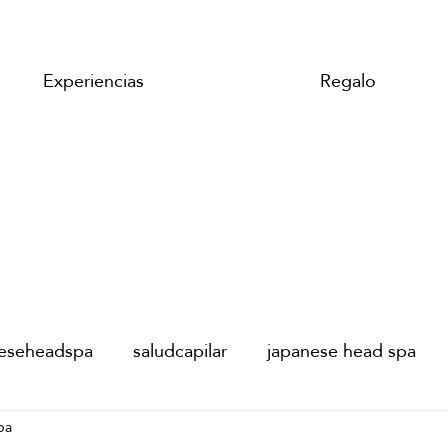
Experiencias
Regalo
neseheadspa
saludcapilar
japanese head spa
pa
tival de Málaga
Festival de cine Málaga
Hanshu