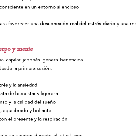
 consciente en un entorno silencioso
ara favorecer una 
desconexión real del estrés diario
 y una re
uerpo y mente
pa capilar japonés genera beneficios 
 desde la primera sesión:
rés y la ansiedad
ta de bienestar y ligereza
so y la calidad del sueño
 equilibrado y brillante
n el presente y la respiración
olo se sienten durante el ritual, sino 