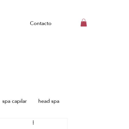
Contacto
spa capilar
head spa
embarazo