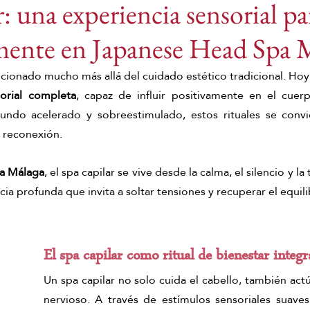
r: una experiencia sensorial pa
mente en Japanese Head Spa 
DADO CAPILAR
Japanese Head Spa
Japanese
lucionado mucho más allá del cuidado estético tradicional. Ho
sorial completa
, capaz de influir positivamente en el cuerp
 spa en verano
Japanese Head Spa
Head Spa
ndo acelerado y sobreestimulado, estos rituales se convie
 reconexión.
ad Spa Málaga
Japanese Head Spa Málaga
Hai
a Málaga
, el spa capilar se vive desde la calma, el silencio y la
a profunda que invita a soltar tensiones y recuperar el equilib
je de jengibre
Tensión muscular
Masajes del 
El spa capilar como ritual de bienestar integr
Un spa capilar no solo cuida el cabello, también actú
nervioso. A través de estímulos sensoriales suaves 