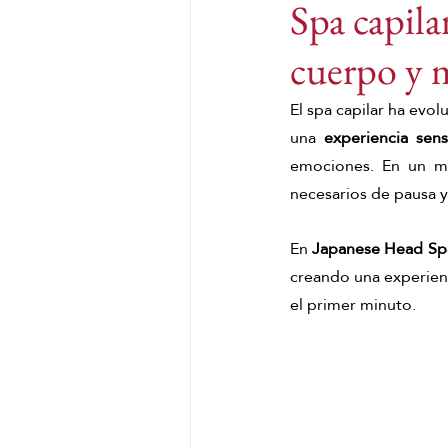
Spa capila
cuerpo y 
Harmony Woman
CUI
El spa capilar ha evo
una 
experiencia sen
Head Spa Málaga
Head
emociones. En un mu
necesarios de pausa y
Spa Capilar Málaga
He
En 
Japanese Head Sp
creando una experienci
masaje de matcha
Masa
el primer minuto.