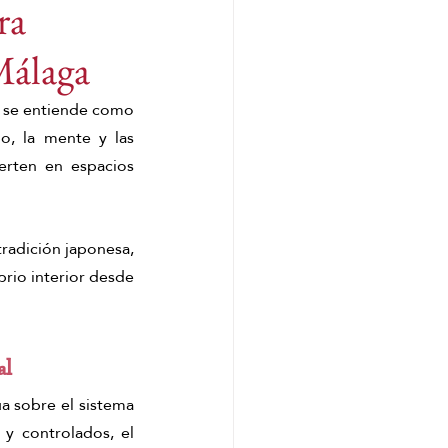
ra
Málaga
 Head Spa Málaga
y se entiende como 
o, la mente y las 
Spa Capilar
rten en espacios 
r Spa
Hair Spa Málaga
 tradición japonesa, 
rio interior desde 
mundo
al
a sobre el sistema 
y controlados, el 