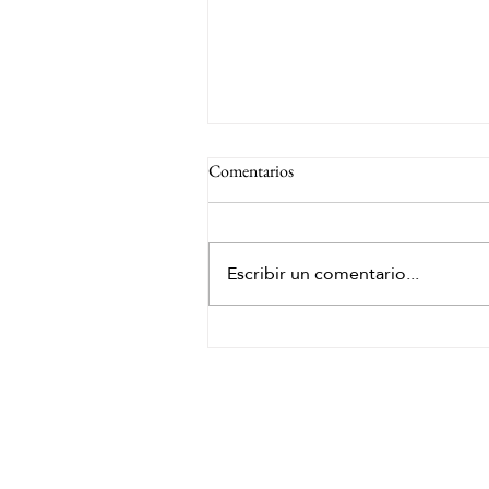
Comentarios
Escribir un comentario...
Beneficios del spa capilar Málaga
para reducir el estrés
HORARIO