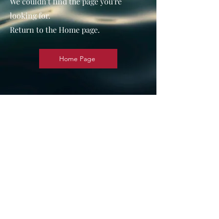
We couldn't find the page you're
looking for.
Return to the Home page.
Home Page
HORARIO
Lunes y Martes 16.00 a 21.00 / Miercoles a
Sábado 10.00 a 15.00 y 16.00 a 21.00
Experiencias
Regalos
CONTACTO
WhatsApp: +34 633 24 70 96
malaga@japaneseheadspa.es