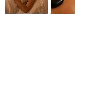
HORARIO
Lunes y Martes 16.00 a 21.00 / Miercoles a
Sábado 10.00 a 15.00 y 16.00 a 21.00
Experiencias
Regalos
CONTACTO
WhatsApp: +34 633 24 70 96
malaga@japaneseheadspa.es
C. Margarita Xirgu, 2, Teatinos-Universidad,
29010 Málaga​​