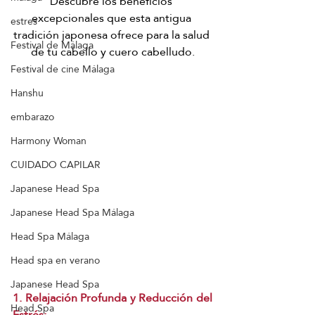
Descubre los beneficios 
excepcionales que esta antigua 
estres
tradición japonesa ofrece para la salud 
Festival de Málaga
de tu cabello y cuero cabelludo.
Festival de cine Málaga
Hanshu
embarazo
Harmony Woman
CUIDADO CAPILAR
Japanese Head Spa
Japanese Head Spa Málaga
Head Spa Málaga
Head spa en verano
Japanese Head Spa
1. Relajación Profunda y Reducción del 
Head Spa
Estrés: