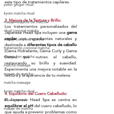
este tipo de tratamientos capilares.
pekín ginger ritual
kyoto matcha ritual
3. Mejora de la Textura y Brillo:
masaje relajante de matcha
Los tratamientos personalizados del 
ritual corporal matcha
Japanese Head Spa incluyen una 
gama 
capilar 
con ingredientes naturales y 
masaje completo matcha
destinada a 
diferentes tipos de cabello
tratamiento corporal matcha
(Gama Hidratante, Gama Curly y Gama 
Detox) que nutren el cabello, 
masaje con matcha
restaurando su brillo y suavidad. 
matcha massage
Experimenta una mejora notable en la 
masaje de matcha
textura y la apariencia de tu melena.
matcha massage
kyoto matcha ritual
4. Equilibrio del Cuero Cabelludo:
El Japanese Head Spa se centra en 
ritual corporal
equilibrar el pH
 del cuero cabelludo, lo 
masaje de matcha
que ayuda a prevenir problemas como 