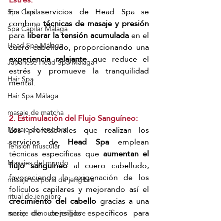
En los servicios de Head Spa se 
Spa Capilar
combina
 técnicas de masaje y presión
Spa Capilar Málaga
para 
liberar la tensión acumulada 
en el 
Head Spa Málaga
cuero cabelludo, proporcionando una 
experiencia relajante
 que reduce el 
Japanese Head Spa Málaga
estrés y promueve la tranquilidad 
Hair Spa
mental.
Hair Spa Málaga
masaje de matcha
2. Estimulación del Flujo Sanguíneo:
Los profesionales que realizan los 
Masaje de jengibre
servicios de 
Head Spa 
emplean 
Tensión muscular
técnicas específicas que 
aumentan el 
Masajes del mundo
flujo sanguíneo
 al cuero cabelludo, 
favoreciendo la oxigenación de los 
masaje corporal de jengibre
folículos capilares y mejorando así el 
ritual de jengibre
crecimiento del cabello
 gracias a una 
serie de utensilios específicos para 
masaje chino de jengibre