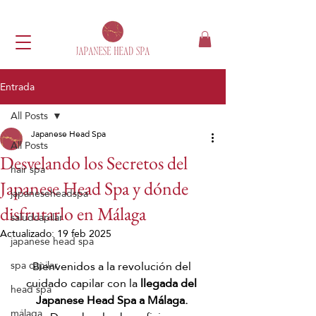
Entrada
All Posts
Japanese Head Spa
All Posts
Desvelando los Secretos del
hair spa
Japanese Head Spa y dónde
japaneseheadspa
disfrutarlo en Málaga
saludcapilar
Actualizado:
19 feb 2025
japanese head spa
Bienvenidos a la revolución del 
spa capilar
cuidado capilar con la 
llegada del 
head spa
Japanese Head Spa a Málaga.
málaga