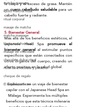
matcha massage
la caspa y el exceso de grasa. Mantén 
un 
cuero cabelludo saludable 
para un 
kyoto matcha ritual
cabello fuerte y radiante.
ritual corporal
masaje de matcha
5. Bienestar General:
matcha massage
Más allá de los beneficios estéticos, el 
Japanese Head Spa 
promueve el 
kyoto matcha ritual
bienestar general 
al estimular puntos 
masaje de chocolate
específicos que están conectados con 
chocolate dubai ritual
otros órganos del cuerpo, creando un 
efecto positivo en la salud global.
riutal de chocolate y pistacho
cheque de regalo
Embárcate en un viaje de bienestar 
El regalo perfecto
capilar con el Japanese Head Spa en 
Málaga. Experimenta los múltiples 
beneficios que esta técnica milenaria 
puede aportar a tu salud capilar y 