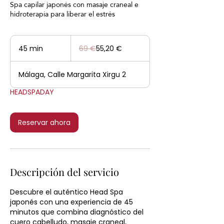
Spa capilar japonés con masaje craneal e
hidroterapia para liberar el estrés
69
euros
45 min
4
69 €
55,20 €
5
Málaga, Calle Margarita Xirgu 2
m
i
HEADSPADAY
n
Reservar ahora
Descripción del servicio
Descubre el auténtico Head Spa
japonés con una experiencia de 45
minutos que combina diagnóstico del
cuero cabelludo, masaje craneal,